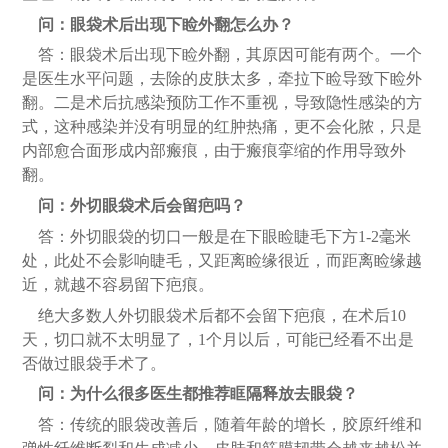
问：眼袋术后出现下睑外翻怎么办？
答：眼袋术后出现下睑外翻，其原因可能有两个。一个
是医生水平问题，去除的皮肤太多，牵拉下睑导致下睑外
翻。二是术后抗感染预防工作不重视，导致隐性感染的方
式，这种感染并没有明显的红肿热痛，更不会化脓，只是
内部愈合面形成内部瘢痕，由于瘢痕挛缩的作用导致外
翻。
问：外切眼袋术后会留疤吗？
答：外切眼袋的切口一般是在下眼睑睫毛下方
1-2毫米
处，此处不会影响睫毛，又距离睑缘很近，而距离睑缘越
近，就越不容易留下疤痕。
绝大多数人外切眼袋术后都不会留下疤痕，在术后
10
天，切口就不太明显了，1个月以后，可能已经看不出是
否做过眼袋手术了。
问：为什么很多医生都推荐眶隔释放去眼袋？
答：传统的眼袋改善后，随着年龄的增长，胶原纤维和