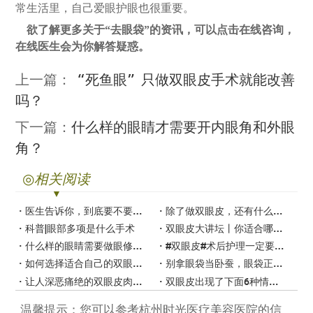
常生活里，自己爱眼护眼也很重要。
欲了解更多关于
“去眼袋”的资讯，可以点击在线咨询，
在线医生会为你解答疑惑。
上一篇：
“死鱼眼”只做双眼皮手术就能改善
吗？
下一篇：
什么样的眼睛才需要开内眼角和外眼
角？
◎
相关阅读
医生告诉你，到底要不要开眼角
除了做双眼皮，还有什么方法可以放大眼睛？
科普|眼部多项是什么手术
双眼皮大讲坛丨你适合哪种双眼皮？
什么样的眼睛需要做眼修复？
#双眼皮#术后护理一定要到位！
如何选择适合自己的双眼皮手术方式？
别拿眼袋当卧蚕，眼袋正在毁掉你的颜值！
让人深恶痛绝的双眼皮肉条，也有“真假”之分
双眼皮出现了下面6种情况，你就该做修复了
温馨提示：您可以参考杭州时光医疗美容医院的信