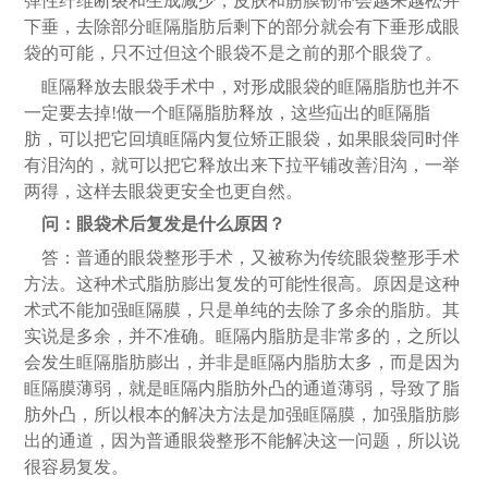
弹性纤维断裂和生成减少，皮肤和筋膜韧带会越来越松并
下垂，去除部分眶隔脂肪后剩下的部分就会有下垂形成眼
袋的可能，只不过但这个眼袋不是之前的那个眼袋了。
眶隔释放去眼袋手术中，对形成眼袋的眶隔脂肪也并不
一定要去掉
!做一个眶隔脂肪释放，这些疝出的眶隔脂
肪，可以把它回填眶隔内复位矫正眼袋，如果眼袋同时伴
有泪沟的，就可以把它释放出来下拉平铺改善泪沟，一举
两得，这样去眼袋更安全也更自然。
问：眼袋术后复发是什么原因？
答：普通的眼袋整形手术，又被称为传统眼袋整形手术
方法。这种术式脂肪膨出复发的可能性很高。原因是这种
术式不能加强眶隔膜，只是单纯的去除了多余的脂肪。其
实说是多余，并不准确。眶隔内脂肪是非常多的，之所以
会发生眶隔脂肪膨出，并非是眶隔内脂肪太多，而是因为
眶隔膜薄弱，就是眶隔内脂肪外凸的通道薄弱，导致了脂
肪外凸，所以根本的解决方法是加强眶隔膜，加强脂肪膨
出的通道，因为普通眼袋整形不能解决这一问题，所以说
很容易复发。