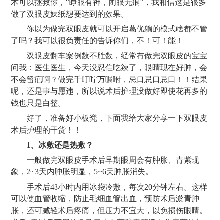
术可以拯救你，
“睁眼有神，闭眼无痕”，我相信这是很多
做了双眼皮妹纸想要达到的效果。
你以为做完双眼皮就可以开启葛优躺的模式啥都不管
了吗？我可以很负责任的告诉你们，不！可！能！
双眼皮翻车案例数不胜数，经常有做完双眼皮的宝宝
问我：医生医生，今天没忍住吃辣了，眼睛现在好肿，会
不会留疤啊？做完千叮咛万嘱咐，忌口忌口忌口！！结果
呢，还是事与愿违，所以说术后护理没做好即使花再多的
钱也只是白整。
好了，准备好小板凳，下面我给大家分享一下双眼皮
术后护理的干货！！
1、冰敷还是热敷？
一般做完双眼皮手术后早期眼周会有肿胀、青紫现
象，
2~3天内肿胀明显，5~6天肿胀消失。
手术后
48小时内用冰袋冷敷，每次20分钟左右。这样
可以使血管收缩，防止毛细血管出血，预防术后淤青肿
胀，还可减轻术后疼痛，但压力不宜大，以免损伤眼睛。