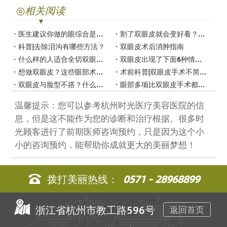
◎
相关阅读
医生建议你做的眼综合是什么？
割了双眼皮就会变好看？还要满足这四点
科普|去除泪沟有哪些方法？
双眼皮术后消肿指南
什么样的人适合全切双眼皮？
双眼皮出现了下面6种情况，你就该做修复了
想做双眼皮？这些眼部术式你了解吗？
术前科普|双眼皮手术不简单，术前要注意这些！
双眼皮与脸型不搭？什么样的双眼皮才美？
眼部多项比双眼皮手术都多了些什么？
温馨提示：您可以参考杭州时光医疗美容医院的信
息，但是这不能作为您的诊断和治疗根据。很多时
光顾客进行了前期医师咨询预约，只是因为这个小
小的咨询预约，能帮助你成就更大的美丽梦想！
拨打美丽热线：
0571 - 28968899
浙江省杭州市教工路596号
返回首页