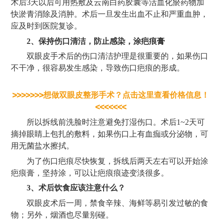
术后3天以后可用热敷及云南白药胶囊等活血化瘀药物加
快淤青消除及消肿。术后一旦发生出血不止和严重血肿，
应及时到医院复诊。
2、保持伤口清洁，防止感染，涂疤痕膏
双眼皮手术后的伤口清洁护理是很重要的，如果伤口
不干净，很容易发生感染，导致伤口疤痕的形成。
>>>>>>>想做双眼皮整形手术？点击这里查看价格信息！
<<<<<<<
所以拆线前洗脸时注意避免打湿伤口。术后
1~2天可
摘掉眼睛上包扎的敷料，如果伤口上有血痂或分泌物，可
用无菌盐水擦拭。
为了伤口疤痕尽快恢复，拆线后两天左右可以开始涂
疤痕膏，坚持涂，可以让疤痕痕迹变淡很多。
3、术后饮食应该注意什么？
双眼皮术后一周，禁食辛辣、海鲜等易引发过敏的食
物；另外，烟酒也尽量别碰。