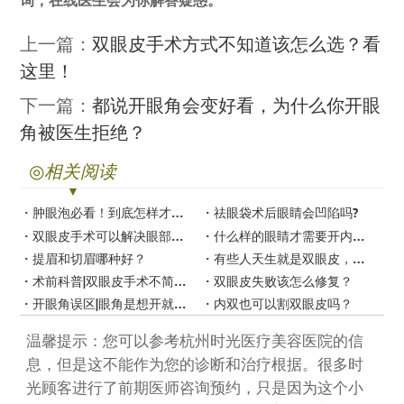
询，在线医生会为你解答疑惑。
上一篇：
双眼皮手术方式不知道该怎么选？看
这里！
下一篇：
都说开眼角会变好看，为什么你开眼
角被医生拒绝？
◎
相关阅读
肿眼泡必看！到底怎样才能让肿眼泡彻底消失？
祛眼袋术后眼睛会凹陷吗?
双眼皮手术可以解决眼部哪些问题？
什么样的眼睛才需要开内眼角和外眼角？
提眉和切眉哪种好？
有些人天生就是双眼皮，为什么还要做双眼皮？
术前科普|双眼皮手术不简单，术前要注意这些！
双眼皮失败该怎么修复？
开眼角误区|眼角是想开就开的吗？
内双也可以割双眼皮吗？
温馨提示：您可以参考杭州时光医疗美容医院的信
息，但是这不能作为您的诊断和治疗根据。很多时
光顾客进行了前期医师咨询预约，只是因为这个小