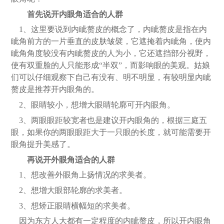
首先说
开
内眼角
适合的人群
1、这里要说到内眦赘皮的概念了，内眦赘皮是指在内
眦角前方的一片垂直的皮肤皱襞，它遮掩着内眦角，使内
眦角角度较没有内眦赘皮的人为小，它还遮挡部分视野，
使有双重脸的人只能形成“半双”，而影响眼的美观。
姑娘
们可以仔细观察下自己有没有、明不明显，有较明显內眦
赘皮是推荐开内眼角的。
2、眼睛较小，想增大眼睛轮廓可开内眼角。
3、两眼眼距较宽者也是建议开内眼角的，根据三庭五
眼，如果你的两眼眼距大于一只眼的长度，就可能需要开
眼角提升美感了
。
再说
开
外眼角
适合的人群
1、想改善外眼角上扬情况
的求美者
。
2、想增大眼部轮廓
的求美者
。
3、
想
矫正眼睛横幅短
的求美者
。
因为东方人大都有一定程度的内眦赘皮，所以开内眼角