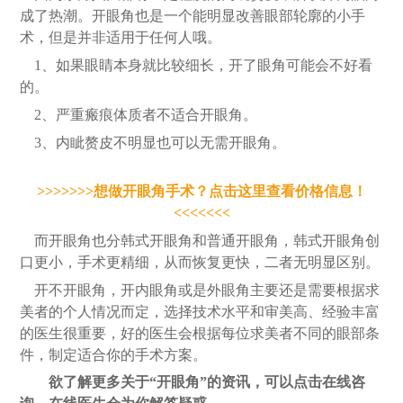
成了热潮。开眼角也是一个能明显改善眼部轮廓的小手
术，但是并非适用于任何人哦
。
1、如果眼睛本身就比较细长，开了眼角可能会不好看
的。
2、严重瘢痕体质者不适合开眼角。
3、内眦赘皮不明显也可以无需开眼角。
>>>>>>>想做开眼角手术？点击这里查看价格信息！
<<<<<<<
而开眼角也分韩式开眼角和普通开眼角，韩式开眼角创
口更小，手术更精细，从而恢复更快，二者无明显区别。
开不开眼角，开内眼角或是外眼角主要还是需要根据求
美者的个人情况而定
，选择技术水平和审美高
、
经验丰富
的医生
很重要，好的医生
会
根据每位
求美者
不同的眼部条
件，制定适合你的
手术方案
。
欲了解更多关于
“开眼角”的资讯，可以点击在线咨