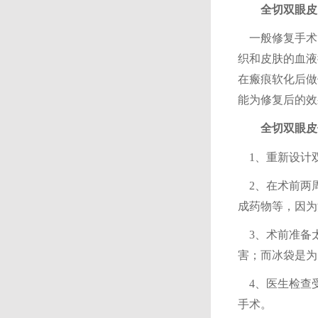
全切双眼皮
一般修复手术
织和皮肤
的
血液
在瘢痕软化
后
做
能为修复后的效
全切双眼皮
1、重新设计
2、在术前两
成药物等，因为
3、术前准备
害；而冰袋是为
4、医生检查
手术。