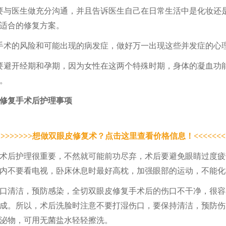
要与医生做充分沟通，并且告诉医生自己在日常生活中是化妆还
适合的修复方案。
手术的风险和可能出现的病发症，做好万一出现这些并发症的心
要避开经期和孕期，因为女性在这两个特殊时期，身体的凝血功
。
修复手术
后
护理事项
>>>>>>>想做双眼皮修复术？点击这里查看价格信息！<<<<<<<
术后护理很重要，不然就可能前功尽弃
，术后
要避免眼睛过度疲
内不要看电视
，
卧床休息时最好高枕，加强眼部的运动，
不能化
口清洁
，
预防感染
，
全切双眼皮修复手术后的伤口不干净，很容
成。所以，术后洗脸时注意不要打湿伤口，要保持清洁，预防伤
泌物，可用无菌盐水
轻轻
擦洗。