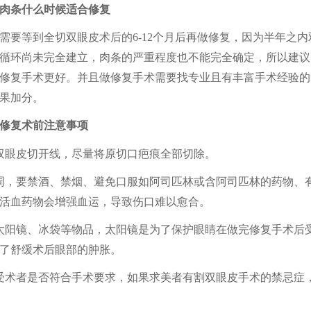
肉条什么时候适合修复
需要等到全切双眼皮
术后
的
6-12个月后再做修复，因为半年之
循环尚未完全建立，肉条的
严重
程度也不能完全确定，
所以
建议
修复手术更好。
并且做
修复手术需要找专业且有丰富手术经验的
果加分。
修复术前注意事项
双眼皮切开线，尽量将原切口疤痕全部切除。
周，要禁酒、禁烟、避免口服如阿司匹林或含阿司匹林的药物、
活血药物会增强血运，导致伤口难以愈合。
太阳镜、冰袋等物品，太阳镜是为了保护眼睛在做完修复手术后
了舒缓术后眼部的肿胀。
受术者是否符合手术要求，如果求美者有割双眼皮手术的禁忌症