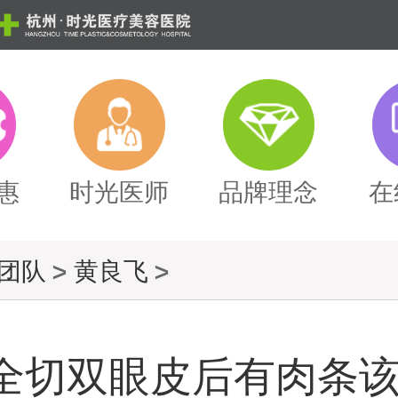
惠
时光医师
品牌理念
在
团队
>
黄良飞
>
全切双眼皮后有肉条