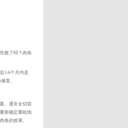
失败了吗？
肉条
后
3-6个月
内是
做修复。
案。通常全切双
重新确定重睑线
肉条的效果。