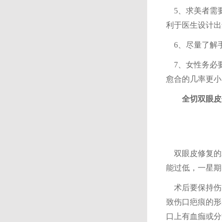
5、求美者需
利于医生设计出
6、尽量了解
7、女性务必
愈合的几率更小
全切双眼皮
双眼皮修复的
能
过低，一星期
术后要
保持伤
致伤口疤痕的形
口上有血痂或分