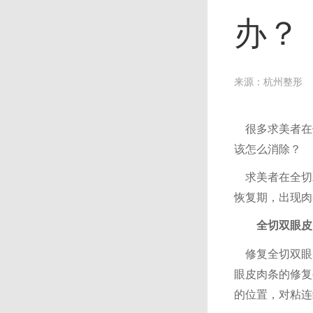
办？
来源：
杭州整形
很多
求美者在
该
怎么
消除？
求
美者在全切
恢复期，出现
肉
全切双眼皮
修复全切双眼
眼皮肉条的修复
的位置，对粘连