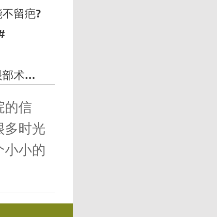
不留疤?
#
？
了解吗？
院的信
很多时光
个小小的