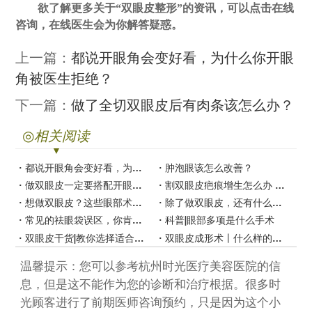
欲了解更多关于
“双眼皮整形”的资讯，可以点击在线
咨询，在线医生会为你解答疑惑。
上一篇：
都说开眼角会变好看，为什么你开眼
角被医生拒绝？
下一篇：
做了全切双眼皮后有肉条该怎么办？
◎
相关阅读
都说开眼角会变好看，为什么你开眼角被医生拒绝？
肿泡眼该怎么改善？
做双眼皮一定要搭配开眼角吗？
割双眼皮疤痕增生怎么办 不想留疤一定要看！
想做双眼皮？这些眼部术式你了解吗？
除了做双眼皮，还有什么方法可以放大眼睛？
常见的祛眼袋误区，你肯定有一个中的
科普|眼部多项是什么手术
双眼皮干货|教你选择适合自己的双眼皮形状
双眼皮成形术丨什么样的眼睛才好看？
温馨提示：您可以参考杭州时光医疗美容医院的信
息，但是这不能作为您的诊断和治疗根据。很多时
光顾客进行了前期医师咨询预约，只是因为这个小