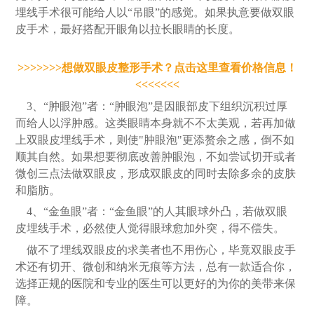
埋线手术很可能给人以“吊眼”的感觉。如果执意要做双眼
皮手术，最好搭配开眼角以拉长眼睛的长度。
>>>>>>>想做双眼皮整形手术？点击这里查看价格信息！
<<<<<<<
3、“肿眼泡”者：“肿眼泡”是因眼部皮下组织沉积过厚
而给人以浮肿感。这类眼睛本身就不不太美观，若再加做
上双眼皮埋线手术，则使"肿眼泡"更添赘余之感，倒不如
顺其自然。如果想要彻底改善肿眼泡，不如尝试切开或者
微创三点法做双眼皮，形成双眼皮的同时去除多余的皮肤
和脂肪。
4、“金鱼眼”者：“金鱼眼”的人其眼球外凸，若做双眼
皮埋线手术，必然使人觉得眼球愈加外突，得不偿失。
做不了埋线双眼皮的求美者也不用伤心，毕竟双眼皮手
术还有切开、微创和纳米无痕等方法，总有一款适合你，
选择正规的医院和专业的医生可以更好的为你的美带来保
障。