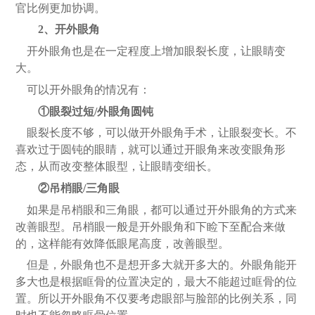
官比例更加协调。
2、开外眼角
开外眼角也是在一定程度上增加眼裂长度，让眼睛变
大。
可以开外眼角的情况有：
①眼裂过短/外眼角圆钝
眼裂长度不够，可以做开外眼角手术，让眼裂变长。不
喜欢过于圆钝的眼睛，就可以通过开眼角来改变眼角形
态，从而改变整体眼型，让眼睛变细长。
②吊梢眼/三角眼
如果是吊梢眼和三角眼，都可以通过开外眼角的方式来
改善眼型。吊梢眼一般是开外眼角和下睑下至配合来做
的，这样能有效降低眼尾高度，改善眼型。
但是，外眼角也不是想开多大就开多大的。外眼角能开
多大也是根据眶骨的位置决定的，最大不能超过眶骨的位
置。所以开外眼角不仅要考虑眼部与脸部的比例关系，同