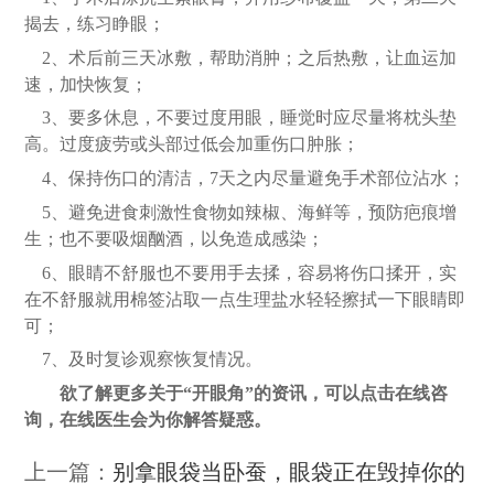
揭去，练习睁眼；
2、术后前三天冰敷，帮助消肿；之后热敷，让血运加
速，加快恢复；
3、要多休息，不要过度用眼，睡觉时应尽量将枕头垫
高。过度疲劳或头部过低会加重伤口肿胀；
4、保持伤口的清洁，7天之内尽量避免手术部位沾水；
5、避免进食刺激性食物如辣椒、海鲜等，预防疤痕增
生；也不要吸烟酗酒，以免造成感染；
6、眼睛不舒服也不要用手去揉，容易将伤口揉开，实
在不舒服就用棉签沾取一点生理盐水轻轻擦拭一下眼睛即
可；
7、及时复诊观察恢复情况。
欲了解更多关于
“开眼角”的资讯，可以点击在线咨
询，在线医生会为你解答疑惑。
上一篇：
别拿眼袋当卧蚕，眼袋正在毁掉你的