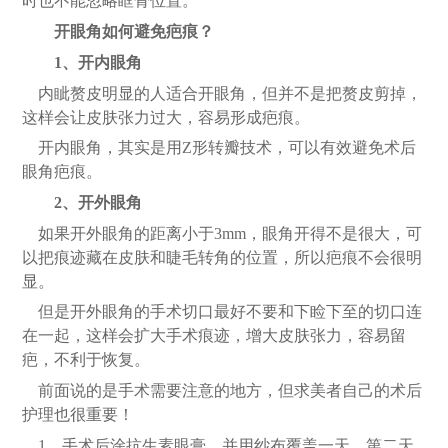
时也不能忽略眶骨位置。
开眼角如何避免疤痕？
1、开内眼角
内眦赘皮明显的人适合开眼角，但并不是把赘皮剪掉，
这样会让皮肤张力过大，容易形成疤痕。
开内眼角，其实是用
Z形转瓣技术，可以有效避免术后
眼角疤痕。
2、开外眼角
如果开外眼角的距离小于
3mm，眼角开得不是很大，可
以把痕迹藏在皮肤和睫毛转角的位置，所以疤痕不会很明
显。
但是开外眼角的手术切口最好不要和下睑下至的切口连
在一起，这样会扩大手术痕迹，增大皮肤张力，容易留
疤，不利于恢复。
前面说的是手术需要注意的地方，但求美者自己的术后
护理也很重要！
1、手术后涂抗生素眼膏，并用纱布覆盖一天，第二天