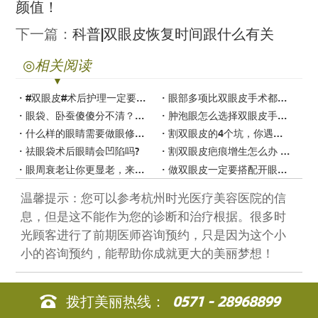
颜值！
下一篇：
科普|双眼皮恢复时间跟什么有关
◎
相关阅读
#双眼皮#术后护理一定要到位！
眼部多项比双眼皮手术都多了些什么？
眼袋、卧蚕傻傻分不清？颜值杀手要认清！
肿泡眼怎么选择双眼皮手术方案？
什么样的眼睛需要做眼修复？
割双眼皮的4个坑，你遇到过几个？
祛眼袋术后眼睛会凹陷吗?
割双眼皮疤痕增生怎么办 不想留疤一定要看！
眼周衰老让你更显老，来看一下解决办法~
做双眼皮一定要搭配开眼角吗？
温馨提示：您可以参考杭州时光医疗美容医院的信
息，但是这不能作为您的诊断和治疗根据。很多时
光顾客进行了前期医师咨询预约，只是因为这个小
小的咨询预约，能帮助你成就更大的美丽梦想！
拨打美丽热线：
0571 - 28968899