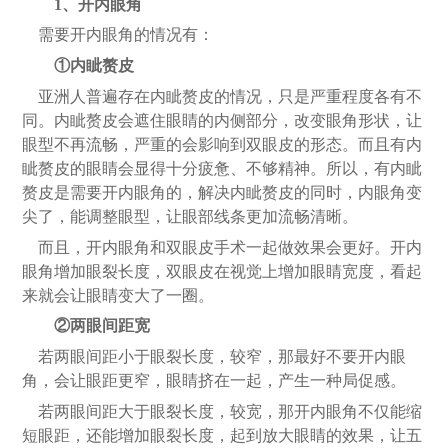
1、开内眼角
需要开内眼角的情况有：
①内眦赘皮
亚洲人普遍存在内眦赘皮的情况，只是严重程度各有不
同。内眦赘皮会遮住眼睛的内侧部分，改变眼角形状，让
眼型不再流畅，严重的会影响到双眼皮的形态。而且有内
眦赘皮的眼睛会显得十分疲惫、不够精神。所以，有内眦
赘皮是需要开内眼角的，解决内眦赘皮的同时，内眼角变
尖了，能调整眼型，让眼部线条更加流畅清晰。
而且，开内眼角和双眼皮手术一起做效果会更好。开内
眼角增加眼裂长度，双眼皮在视觉上增加眼睛宽度，看起
来就会让眼睛变大了一圈。
②两眼间距宽
若两眼间距小于眼裂长度，较窄，那最好不要开内眼
角，会让眼距更窄，眼睛挤在一起，产生一种局促感。
若两眼间距大于眼裂长度，较宽，那开内眼角不仅能缩
短眼距，还能增加眼裂长度，起到放大眼睛的效果，让五