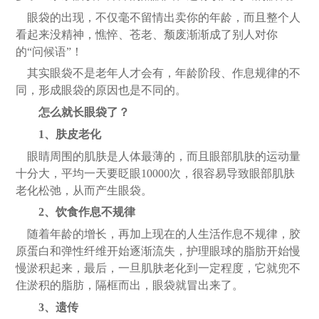
眼袋的出现，不仅毫不留情出卖你的年龄，而且整个人
看起来没精神，憔悴、苍老、颓废渐渐成了别人对你
的
“问候语”！
其实眼袋不是老年人才会有，年龄阶段、作息规律的不
同，形成眼袋的原因也是不同的。
怎么就长眼袋了？
1、肤皮老化
眼睛周围的肌肤是人体最薄的，而且眼部肌肤的运动量
十分大，平均一天要眨眼
10000次，很容易导致眼部肌肤
老化松弛，从而产生眼袋。
2、饮食作息不规律
随着年龄的增长，再加上现在的人生活作息不规律，胶
原蛋白和弹性纤维开始逐渐流失，护理眼球的脂肪开始慢
慢淤积起来，最后，一旦肌肤老化到一定程度，它就兜不
住淤积的脂肪，隔框而出，眼袋就冒出来了。
3、遗传