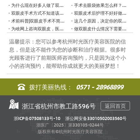
为什么现在好多人做了双眼皮会后悔？
手术去眼袋效果怎么样？会不会留疤？
双眼皮手术方式不知道该怎么选？看这里！
双眼皮术后护理不好好做？小心感染！
术前科普|双眼皮手术不简单，术前要注意这些！
这几个原因，决定你的双眼皮好不好看！
为啥网上咨询双眼皮，医生总劝我来面诊？
做双眼皮什么情况下需要开眼角？
温馨提示：您可以参考杭州时光医疗美容医院的信
息，但是这不能作为您的诊断和治疗根据。很多时
光顾客进行了前期医师咨询预约，只是因为这个小
小的咨询预约，能帮助你成就更大的美丽梦想！
拨打美丽热线：
0571 - 28968899
浙江省杭州市教工路596号
返回首页
浙ICP备07508133号-10
浙公网安备33010502003560号
浙医广〔2025〕第330105-0244号
版权所有©杭州时光医疗美容医院