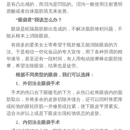
是有凸出感的，而泪沟是凹陷的。
泪沟
一般使用注射透明
质酸或者自体脂肪填充来改善。
“眼袋君”我该怎么办？
眼袋是眶隔脂肪膨出造成的，不解决脂肪堆积问题，不
能从根本上消除眼袋。
有很多的爱美女士寄希望于既舒服又能消除眼袋的方
法。于是相信一些化妆品的夸大宣传，用了各种所谓的精
华液等，甚至还有一段时间，有人用电动按摩棒在眼部按
摩，希望去除眼袋，结果也是徒劳。
根据不同类型的眼袋，我们可以选择：
1
、
外
切法去
眼袋手术
手术的伤口在下眼睫毛的下方，从伤口处将眼袋内的脂
肪取出，并将多余的皮肤切除并缝合，还可以同时将肥厚
或松弛的眼轮匝肌一并修剪或拉紧，使下眼皮平滑紧实。
适合
30岁以上或是下眼皮出现松弛状态的皮肤
。
2
、
内切
法去
眼袋手术