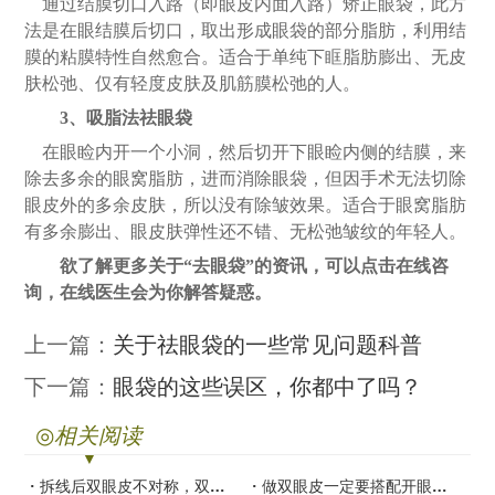
通过结膜切口入路（即眼皮内面入路）矫正眼袋，此方
法是在眼结膜后切口，取出形成眼袋的部分脂肪，利用结
膜的粘膜特性自然愈合。适合于单纯下眶脂肪膨出、无皮
肤松弛、仅有轻度皮肤及肌筋膜松弛的人。
3
、吸脂
法祛眼袋
在眼睑内开一个小洞，然后切开下眼睑内侧的结膜，来
除去多余的眼窝脂肪，进而消除眼袋，但因手术无法切除
眼皮外的多余皮肤，所以没有除皱效果。适合于眼窝脂肪
有多余膨出、眼皮肤弹性还不错、无松弛皱纹的年轻人。
欲了解更多关于
“去眼袋”的资讯，可以点击在线咨
询，在线医生会为你解答疑惑。
上一篇：
关于祛眼袋的一些常见问题科普
下一篇：
眼袋的这些误区，你都中了吗？
◎
相关阅读
拆线后双眼皮不对称，双眼皮是失败了吗？
做双眼皮一定要搭配开眼角吗？