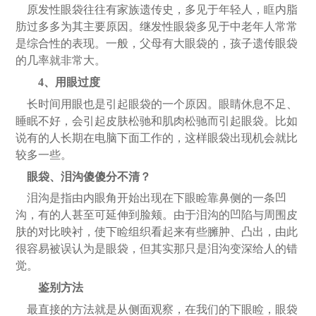
原发性眼袋往往有家族遗传史，多见于年轻人，眶内脂
肪过多多为其主要原因。继发性眼袋多见于中老年人常常
是综合性的表现。一般，父母有大眼袋的，孩子遗传眼袋
的几率就非常大。
4、用眼过度
长时间用眼也是引起眼袋的一个原因。眼睛休息不足、
睡眠不好，会引起皮肤松驰和肌肉松驰而引起眼袋。比如
说有的人长期在电脑下面工作的，这样眼袋出现机会就比
较多一些。
眼袋、泪沟傻傻分不清？
泪沟是指由内眼角开始出现在下眼睑靠鼻侧的一条凹
沟，有的人甚至可延伸到脸颊。由于泪沟的凹陷与周围皮
肤的对比映衬，使下睑组织看起来有些臃肿、凸出，由此
很容易被误认为是眼袋，但其实那只是泪沟变深给人的错
觉。
鉴别方法
最直接的方法就是从侧面观察，在我们的下眼睑，眼袋